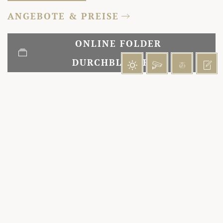
ANGEBOTE & PREISE
ONLINE FOLDER
DURCHBLÄTTERN
Auszug aus den Gratis-
Eintritten:
Tägliche kostenlose Nutzung der
Pinzgauer Lokalbahn und aller
Salzburg-Verkehr-Postbusse im